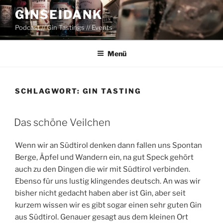
Zum
GINSEIDANK
Inhalt
Podcast // Gin Tastings // Events
springen
Menü
SCHLAGWORT:
GIN TASTING
Das schöne Veilchen
Wenn wir an Südtirol denken dann fallen uns Spontan
Berge, Äpfel und Wandern ein, na gut Speck gehört
auch zu den Dingen die wir mit Südtirol verbinden.
Ebenso für uns lustig klingendes deutsch. An was wir
bisher nicht gedacht haben aber ist Gin, aber seit
kurzem wissen wir es gibt sogar einen sehr guten Gin
aus Südtirol. Genauer gesagt aus dem kleinen Ort