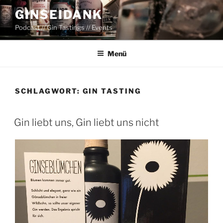
Zum
GINSEIDANK
Inhalt
Podcast // Gin Tastings // Events
springen
Menü
SCHLAGWORT:
GIN TASTING
Gin liebt uns, Gin liebt uns nicht