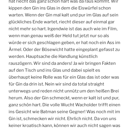
hat riecht das ganz schön hart was da raus kommt. Wir
kippen den Gin ins Glas in dem die Eiswürfel schon
warten. Wenn der Gin mal kalt und pur im Glas auf sein
glückliches Ende wartet, riecht dieser auf einmal gar
nicht mehr so hart. Irgendwie ist das auch wie im Film,
wenn man genau weiß der Held tut jetzt nur so als
würde er sich geschlagen geben, er hat noch ein Ass im
Ärmel. Oder der Bösewicht hatte eingeplant gefasst zu
werden. Hauptsache die Handlung künstlich
rauszögern. Wir sind da anders! Ja wir bringen Fakten
auf den Tisch und ins Glas und dabei spielt es
überhaupt keine Rolle was für ein Glas das ist oder was
für Gin da drin ist. Nein wir sind da total straight
unterwegs und reden nicht unnütz um den heißen Brei
herum. Also der Gin schmeckt, wenn er kalt ist und pur,
ganz schön hart. Die volle Wucht Wacholder trifft einen
ins Gesicht wie Batman seine Gegner! Was noch mit im
Gin ist, schmecken wir nicht. Ehrlich nicht. Da von uns
keiner kroatisch kann, können wir auch nicht sagen was