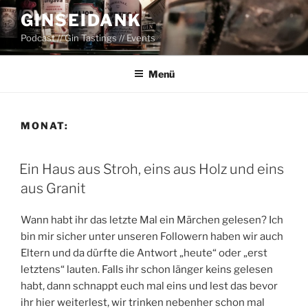
Zum
GINSEIDANK
Inhalt
Podcast // Gin Tastings // Events
springen
Menü
MONAT:
Ein Haus aus Stroh, eins aus Holz und eins
aus Granit
Wann habt ihr das letzte Mal ein Märchen gelesen? Ich
bin mir sicher unter unseren Followern haben wir auch
Eltern und da dürfte die Antwort „heute“ oder „erst
letztens“ lauten. Falls ihr schon länger keins gelesen
habt, dann schnappt euch mal eins und lest das bevor
ihr hier weiterlest, wir trinken nebenher schon mal