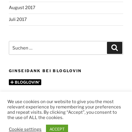
August 2017
Juli 2017
Suchen
Suche
nach:
GINSEIDANK BEI BLOGLOVIN
We use cookies on our website to give you the most
relevant experience by remembering your preferences
and repeat visits. By clicking “Accept”, you consent to
the use of ALL the cookies.
Stolz präsentiert von WordPress
Cookie settings
ACCEPT