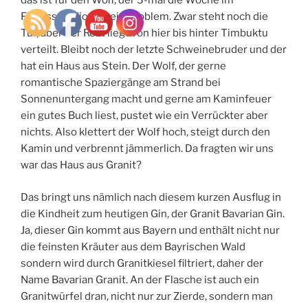
das ist für den Wolf, der 3-mal die Woche im
Fitnessstudio ist kein Problem. Zwar steht noch die
Tür, aber der Rest liegt von hier bis hinter Timbuktu
verteilt. Bleibt noch der letzte Schweinebruder und der
hat ein Haus aus Stein. Der Wolf, der gerne
romantische Spaziergänge am Strand bei
Sonnenuntergang macht und gerne am Kaminfeuer
ein gutes Buch liest, pustet wie ein Verrückter aber
nichts. Also klettert der Wolf hoch, steigt durch den
Kamin und verbrennt jämmerlich. Da fragten wir uns
war das Haus aus Granit?
Das bringt uns nämlich nach diesem kurzen Ausflug in
die Kindheit zum heutigen Gin, der Granit Bavarian Gin.
Ja, dieser Gin kommt aus Bayern und enthält nicht nur
die feinsten Kräuter aus dem Bayrischen Wald
sondern wird durch Granitkiesel filtriert, daher der
Name Bavarian Granit. An der Flasche ist auch ein
Granitwürfel dran, nicht nur zur Zierde, sondern man